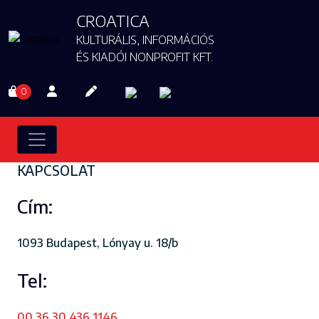
CROATICA
KULTURÁLIS, INFORMÁCIÓS
ÉS KIADÓI NONPROFIT KFT.
0
KAPCSOLAT
Cím:
1093 Budapest, Lónyay u. 18/b
Tel:
00 36 30 436 1146